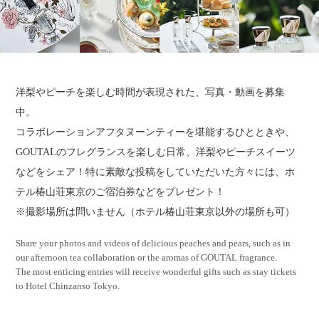
洋梨やピーチを楽しむ時間が表現された、写真・動画を募集
中。
コラボレーションアフタヌーンティーを堪能するひとときや、
GOUTALのフレグランスを楽しむ日常、洋梨やピーチスイーツ
などをシェア！特に素敵な投稿をしていただいた方々には、ホ
テル椿山荘東京のご宿泊券などをプレゼント！
※撮影場所は問いません（ホテル椿山荘東京以外の場所も可）
Share your photos and videos of delicious peaches and pears,
such as in
our afternoon tea collaboration or the aromas of GOUTAL fragrance.
The most enticing entries will receive wonderful gifts such as stay tickets
to Hotel Chinzanso Tokyo.