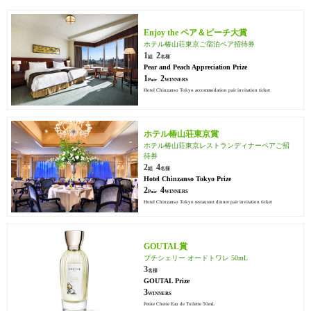
Enjoy the ペア＆ピーチ大賞
ホテル椿山荘東京
ご宿泊ペア招待券
1
2
組
名様
Pear and Peach Appreciation Prize
1
2
Pair
WINNERS
Hotel Chinzanso Tokyo accommodation pair invitation ticket
ホテル椿山荘東京賞
ホテル椿山荘東京
レストランディナーペアご招
待券
2
4
組
名様
Hotel Chinzanso Tokyo Prize
2
4
Pair
WINNERS
Hotel Chinzanso Tokyo restaurant dinner pair invitation ticket
GOUTAL賞
プチシェリー オードトワレ 50mL
3
名様
GOUTAL Prize
3
WINNERS
Petite Cherie Eau de Toilette 50mL